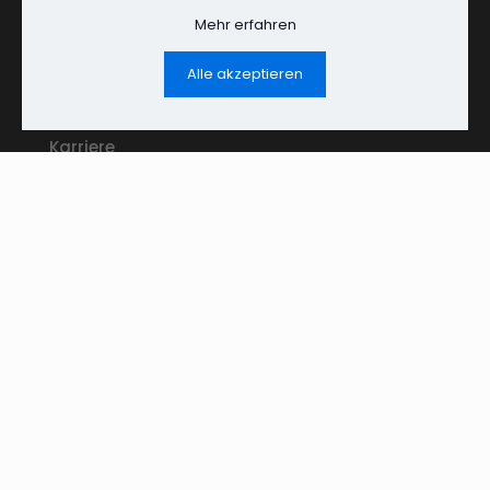
Wir bieten Beratung, Planung und Optimierung für
Mehr erfahren
private, gewerbliche und kommunale Gebäude sowie
Immobilienportfolios.
Alle akzeptieren
Karriere
Kontakt
Impressum
Datenschutz
Building Automation Team GmbH
Herrenstraße 26-28
76133 Karlsruhe
0721 9841 444 0
info@building-automation-team.com