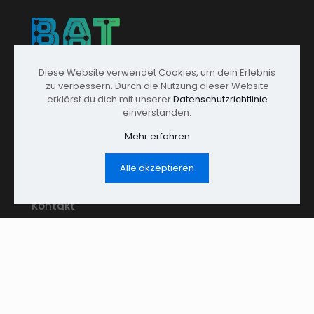
Diese Website verwendet Cookies, um dein Erlebnis
zu verbessern. Durch die Nutzung dieser Website
Wir bieten Beratung, Planung und Optimierung für
erklärst du dich mit unserer
Datenschutzrichtlinie
private, gewerbliche und kommunale Gebäude sowie
einverstanden.
Immobilienportfolios.
Mehr erfahren
Alle akzeptieren
Karriere
Kontakt
Impressum
Datenschutz